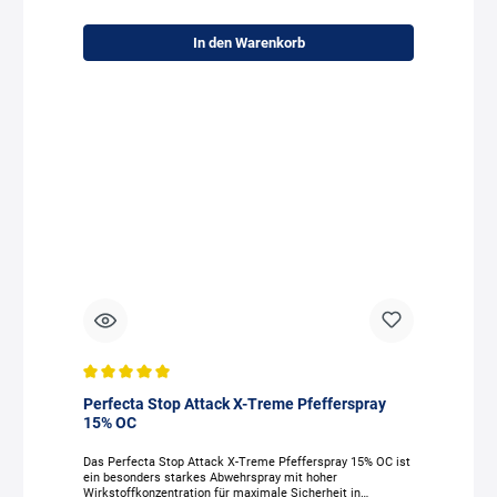
mmMindesthaltbarkeitsdatum: 12/2026 Lieferumfang: ✓
Perfecta CS Abwehrspray
In den Warenkorb
Durchschnittliche Bewertung von 5 von 5 Sternen
Perfecta Stop Attack X-Treme Pfefferspray
15% OC
Das Perfecta Stop Attack X-Treme Pfefferspray 15% OC ist
ein besonders starkes Abwehrspray mit hoher
Wirkstoffkonzentration für maximale Sicherheit in