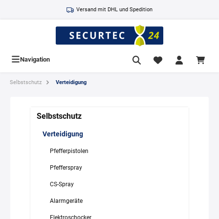
tinhalt springen
Versand mit DHL und Spedition
Navigation
Selbstschutz
Verteidigung
Selbstschutz
Verteidigung
Pfefferpistolen
Pfefferspray
CS-Spray
Alarmgeräte
Elektroschocker