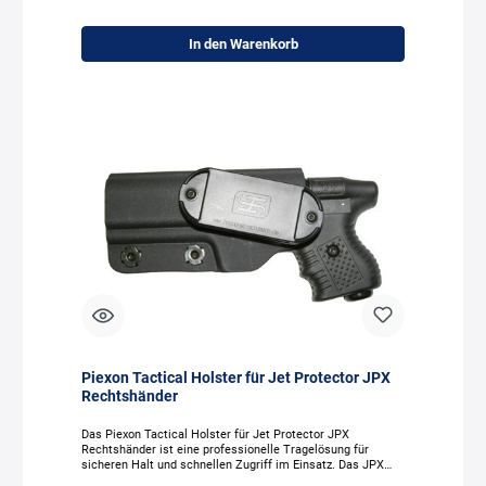
Die Montage des Piexon LaserClip Guardian Angel erfolgt
einfach und passgenau. Das Zubehör ist speziell für die
Modelle Guardian Angel 3 und 4 entwickelt und sitzt sicher
In den Warenkorb
am Gerät. Durch die kompakte Bauweise bleibt die
Handhabung des Guardian Angel Selbstschutzgeräts
unverändert, während die Treffgenauigkeit deutlich erhöht
wird. Als Zubehör der Marke Piexon überzeugt der Piexon
LaserClip durch zuverlässige Funktion und hochwertige
Verarbeitung. Wer seine Ausrüstung optimieren möchte,
erhält mit dem LaserClip für Guardian Angel kaufen eine
sinnvolle Erweiterung für mehr Kontrolle im
Einsatz.Besonderheiten: LaserClip für Guardian Angel 3 und
4 Verbesserte Zielerfassung Ideal bei schlechten
Lichtverhältnissen Schnelle und einfache Montage
Präzisionssteigerung im Einsatz Technische Daten: Artikel:
LaserClip für Guardian Angel 3 + 4 Typ: Laser-Zielhilfe
Kompatibilität: Guardian Angel 3 & 4 Breite: 27
mmMaterial: KunststoffWellenlänge: 655 mmLeistung: <
1mWLaserklasse: 2Gewicht: 10 GrammGesamtlänge: 40
mm Lieferumfang: ✓ LaserClip für Guardian Angel 3 +
4 ✓ Inkl. Batterie
Piexon Tactical Holster für Jet Protector JPX
Rechtshänder
Das Piexon Tactical Holster für Jet Protector JPX
Rechtshänder ist eine professionelle Tragelösung für
sicheren Halt und schnellen Zugriff im Einsatz. Das JPX
Tactical Holster Rechtshänder bietet eine stabile Fixierung