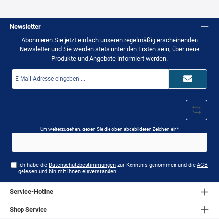
Elektroschocker Power 200Hergestellt aus robustem Nylon-
MaterialSichere Gürtelbefestigung mit
Klettverschluss Schutz vor Stößen, Schmutz &
Newsletter
FeuchtigkeitSchnellzugriff im NotfallIdeal für Security,
Einsatz & Selbstschutz Technische Daten:Artikel: Holster
Abonnieren Sie jetzt einfach unseren regelmäßig erscheinenden
für Elektroschocker Power 200Material: Nylon, reißfest &
pflegeleicht Befestigung: Gürtelclip /
Newsletter und Sie werden stets unter den Ersten sein, über neue
KlettverschlussKompatibel mit: Power 200 Elektroschocker
Produkte und Angebote informiert werden.
Gewicht: ca. 80 GrammFarbe: SchwarzLieferumfang: ✓
Holster für Elektroschocker Power 200 ✓ Lieferung ohne
E-
Elektroschocker
Mail-
Adresse*
Um weiterzugehen, geben Sie die oben abgebildeten Zeichen ein*
Ich habe die
Datenschutzbestimmungen
zur Kenntnis genommen und die
AGB
gelesen und bin mit ihnen einverstanden.
Service-Hotline
Shop Service